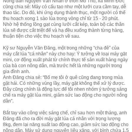
Nông dân Nguyễn Văn Nhẫn ở thôn Mỏ Thổ, xã Minh Đức
cũng chia sẻ: Máy có cấu tạo như một lưỡi cưa cầm tay, dễ
thao tác. Do đó, khi ứng dụng thành thục, một người có thể
thu hoạch xong 1 sào lúa trong vòng chỉ từ 15 - 20 phút.
Nhờ hệ thống lồng gạt cùng lưỡi cắt kép, toàn bộ các thân
lúa sẽ được cắt triệt để và hạ đều xuống thành từng hàng,
thuận tiện cho việc thu hoạch về sau.
Kỹ sư Nguyễn Văn Đăng, một trong những “cha đẻ” của
máy cắt lúa “cá nhân” này cho hay: Ý tưởng về loại máy gặt
mini, cơ động xuất phát từ chính thực tế sản xuất hàng ngày
của bà con nông dân, mà trước hết là những người trong
gia đình anh.
Anh Đăng chia sẻ: “Bố mẹ tôi ở quê cũng đang trong mùa
gặt hái. Có những vùng lầy, máy gặt không thể xử lý được.
Đây cũng chính là động lực để tôi nhen nhóm ý tưởng sáng
chế ra máy gặt lúa mini, giảm sức lao động cho người nông
dân”.
Bắt tay vào công việc sáng chế, chỉ sau hơn một tháng, anh
Đăng đã cho ra đời máy gặt lúa cá nhân với trọng lượng
8kg, đem lại năng suất lao động cao, giảm sức lao động cho
nông dân. Máy sử dụng nguyên liệu xăng, với bình chứa 1,5