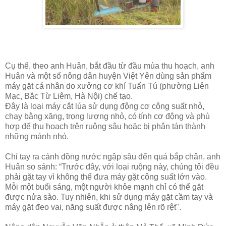
Cụ thể, theo anh Huân, bắt đầu từ đầu mùa thu hoạch, anh
Huân và một số nông dân huyện Việt Yên dùng sản phẩm
máy gặt cá nhân do xưởng cơ khí Tuấn Tú (phường Liên
Mạc, Bắc Từ Liêm, Hà Nội) chế tạo.
Đây là loại máy cắt lúa sử dụng động cơ công suất nhỏ,
chạy bằng xăng, trọng lượng nhỏ, có tính cơ động và phù
hợp để thu hoạch trên ruộng sâu hoặc bị phân tán thành
những mảnh nhỏ.
Chỉ tay ra cánh đồng nước ngập sâu đến quá bắp chân, anh
Huân so sánh: “Trước đây, với loại ruộng này, chúng tôi đều
phải gặt tay vì không thể đưa máy gặt công suất lớn vào.
Mỗi một buổi sáng, một người khỏe mạnh chỉ có thể gặt
được nửa sào. Tuy nhiên, khi sử dụng máy gặt cầm tay và
máy gặt đeo vai, năng suất được nâng lên rõ rệt".