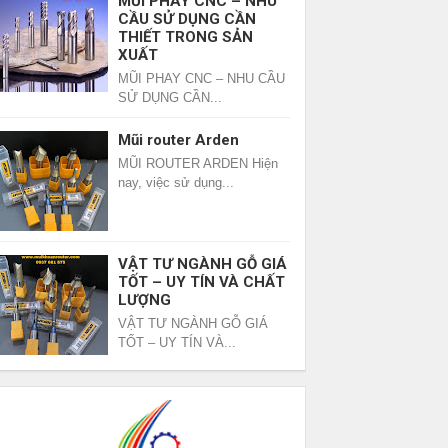
MŨI PHAY CNC – NHU
CẦU SỬ DỤNG CẦN
THIẾT TRONG SẢN
XUẤT
MŨI PHAY CNC – NHU CẦU
SỬ DỤNG CẦN...
Mũi router Arden
MŨI ROUTER ARDEN Hiện
nay, việc sử dụng...
VẬT TƯ NGÀNH GỖ GIÁ
TỐT – UY TÍN VÀ CHẤT
LƯỢNG
VẬT TƯ NGÀNH GỖ GIÁ
TỐT – UY TÍN VÀ...