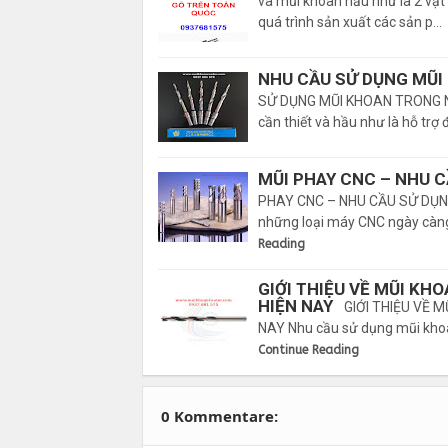
và mũi khoan hầu như là 2 vật
quá trình sản xuất các sản p…
NHU CẦU SỬ DỤNG MŨI
SỬ DỤNG MŨI KHOAN TRONG NG
cần thiết và hầu như là hỗ trợ
MŨI PHAY CNC – NHU 
PHAY CNC – NHU CẦU SỬ DỤNG 
những loại máy CNC ngày càng
Reading
GIỚI THIỆU VỀ MŨI KH
HIỆN NAY
GIỚI THIỆU VỀ 
NAY Nhu cầu sử dụng mũi khoan
Continue Reading
0 Kommentare: