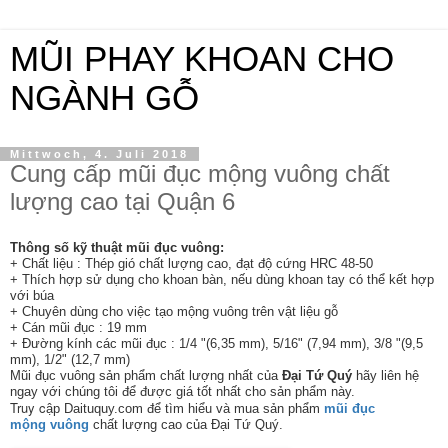
MŨI PHAY KHOAN CHO
NGÀNH GỖ
Mittwoch, 4. Juli 2018
Cung cấp mũi đục mộng vuông chất
lượng cao tại Quận 6
Thông số kỹ thuật mũi đục vuông:
+ Chất liệu : Thép gió chất lượng cao, đạt độ cứng HRC 48-50
+ Thích hợp sử dụng cho khoan bàn, nếu dùng khoan tay có thể kết hợp
với búa
+ Chuyên dùng cho việc tạo mộng vuông trên vật liệu gỗ
+ Cán mũi đục : 19 mm
+ Đường kính các mũi đục : 1/4 "(6,35 mm), 5/16" (7,94 mm), 3/8 "(9,5
mm), 1/2" (12,7 mm)
Mũi đục vuông sản phẩm chất lượng nhất của
Đại Tứ Quý
hãy liên hệ
ngay với chúng tôi để được giá tốt nhất cho sản phẩm này.
Truy c
ập Daituquy.com để tìm hiểu và mua sản phẩm
mũi đục
mộng vuông
chất lượng cao của Đại Tứ Quý.